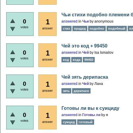
Чьи стихи подобно племени 
1
0
answered
in
Чьи
by
anonymous
votes
answer
стих
прадед
подобно
подобный
п
Чей это код + 99450
1
0
answered
in
Чей
by
Isa Ismailov
votes
answer
код
кода
99450
Чей зять дерипаска
1
0
answered
in
Чей
by
Лана
votes
answer
зять
дерипаск
Готовы ли вы к суициду
1
0
answered
in
Готовы ли
by
я
votes
answer
суицид
готовый