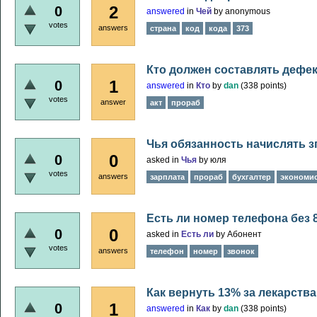
2
0
answered
in
Чей
by
anonymous
votes
answers
страна
код
кода
373
Кто должен составлять дефе
1
0
answered
in
Кто
by
dan
(
338
points)
votes
answer
акт
прораб
Чья обязанность начислять 
0
0
asked
in
Чья
by
юля
votes
answers
зарплата
прораб
бухгалтер
экономи
Есть ли номер телефона без 8
0
0
asked
in
Есть ли
by
Абонент
votes
answers
телефон
номер
звонок
Как вернуть 13% за лекарства
1
0
answered
in
Как
by
dan
(
338
points)