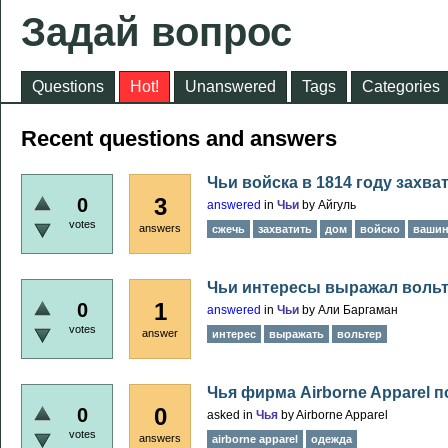
Задай вопрос
Questions
Hot!
Unanswered
Tags
Categories
Recent questions and answers
Чьи войска в 1814 году захв
3
0
answered
in
Чьи
by
Айгуль
votes
answers
сжечь
захватить
дом
войско
вашин
Чьи интересы выражал воль
1
0
answered
in
Чьи
by
Али Баргаман
votes
answer
интерес
выражать
вольтер
Чья фирма Airborne Apparel 
0
0
asked
in
Чья
by
Airborne Apparel
votes
answers
airborne apparel
одежда