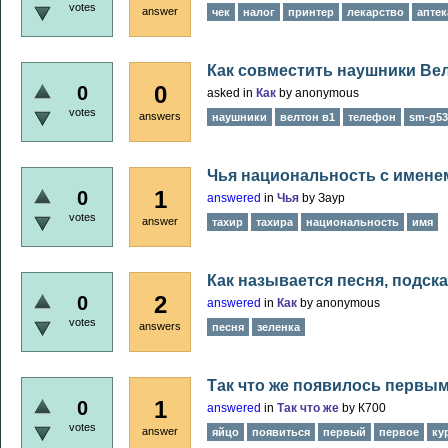
votes
answer
чек
налог
принтер
лекарство
аптек
Как совместить наушники Ве
0
0
asked
in
Как
by
anonymous
votes
answers
наушники
велтон в1
телефон
sm-g53
Чья национальность с имене
1
0
answered
in
Чья
by
Заур
votes
answer
тахир
тахира
национальность
имя
Как называется песня, подск
2
0
answered
in
Как
by
anonymous
votes
answers
песня
зеленка
Так что же появилось первым
1
0
answered
in
Так что же
by
К700
votes
answer
яйцо
появиться
первый
первое
ку