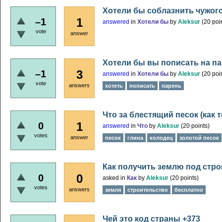
Хотели бы соблазнить чужого
1
–1
answered
in
Хотели бы
by
Aleksur
(
20
poin
vote
answer
Хотели бы вы пописать на п
3
–1
answered
in
Хотели бы
by
Aleksur
(
20
poin
vote
answers
хотеть
пописать
парень
Что за блестящий песок (как 
1
0
answered
in
Что
by
Aleksur
(
20
points)
votes
answer
песок
глина
колодец
золотой песок
Как получить землю под стр
0
0
asked
in
Как
by
Aleksur
(
20
points)
votes
answers
земля
строительство
бесплатно
Чей это код страны +373