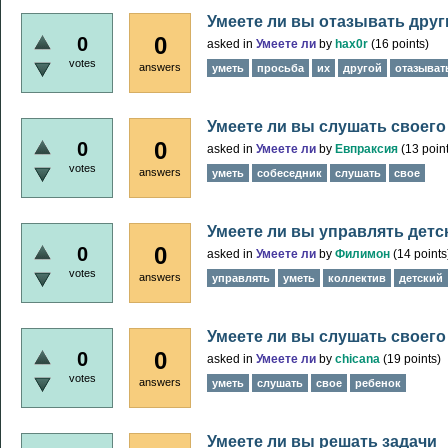
Умеете ли вы отазывать друг
0
0
asked
in
Умеете ли
by
hax0r
(
16
points)
votes
answers
уметь
просьба
их
другой
отазыват
Умеете ли вы слушать своего
0
0
asked
in
Умеете ли
by
Евпраксия
(
13
point
votes
answers
уметь
собеседник
слушать
свое
Умеете ли вы управлять дет
0
0
asked
in
Умеете ли
by
Филимон
(
14
points
votes
answers
управлять
уметь
коллектив
детский
Умеете ли вы слушать своего
0
0
asked
in
Умеете ли
by
chicana
(
19
points)
votes
answers
уметь
слушать
свое
ребенок
Умеете ли вы решать задачи