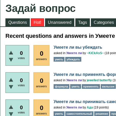
Задай вопрос
Questions
Hot!
Unanswered
Tags
Categories
Recent questions and answers in Умеете
Умеете ли вы убеждать
0
0
asked
in
Умеете ли
by
~KiCkAsS~
(
18
poin
votes
answers
уметь
убеждать
Умеете ли вы применять фор
0
0
asked
in
Умеете ли
by
jewelled butterfly
(
1
votes
answers
формула
уметь
применять
вильсон
Умеете ли вы принимать сам
0
0
asked
in
Умеете ли
by
Ада
(
19
points)
votes
answers
уметь
самостоятельный
решение
пр