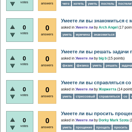
votes
answers
чего
хотеть
уметь
постель
постели
Умеете ли вы знакомиться с
0
0
asked
in
Умеете ли
by
Arch Angel
(
17
poin
votes
answers
уметь
мужчина
знакомиться
Умеете ли вы решать задачи 
0
0
asked
in
Умеете ли
by
big b
(
15
points)
votes
answers
физик
физика
уметь
решать
задача
Умеете ли вы справляться с
0
0
asked
in
Умеете ли
by
Жоржетта
(
14
point
votes
answers
уметь
стрессовый
справляться
со
Умеете ли вы просить проще
0
0
asked
in
Умеете ли
by
Dorky Mark Szota
(
votes
answers
уметь
прощение
прощать
просить