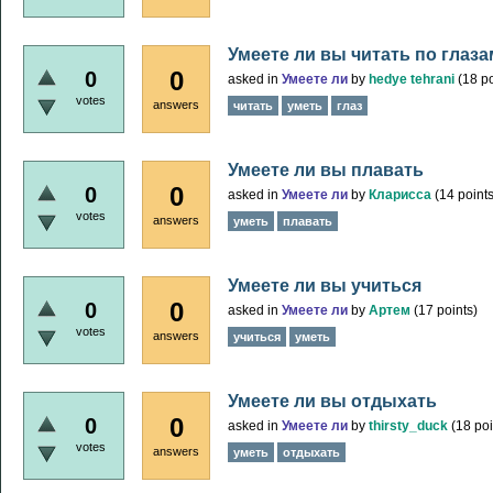
Умеете ли вы читать по глаза
0
0
asked
in
Умеете ли
by
hedye tehrani
(
18
po
votes
answers
читать
уметь
глаз
Умеете ли вы плавать
0
0
asked
in
Умеете ли
by
Кларисса
(
14
points
votes
answers
уметь
плавать
Умеете ли вы учиться
0
0
asked
in
Умеете ли
by
Артем
(
17
points)
votes
answers
учиться
уметь
Умеете ли вы отдыхать
0
0
asked
in
Умеете ли
by
thirsty_duck
(
18
poi
votes
answers
уметь
отдыхать