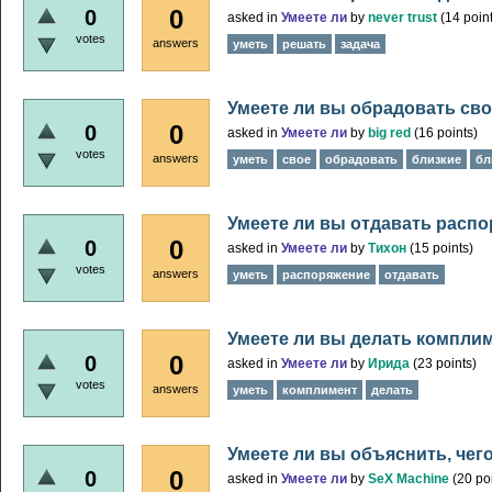
0
0
asked
in
Умеете ли
by
never trust
(
14
point
votes
answers
уметь
решать
задача
Умеете ли вы обрадовать сво
0
0
asked
in
Умеете ли
by
big red
(
16
points)
votes
answers
уметь
свое
обрадовать
близкие
бл
Умеете ли вы отдавать расп
0
0
asked
in
Умеете ли
by
Тихон
(
15
points)
votes
answers
уметь
распоряжение
отдавать
Умеете ли вы делать компли
0
0
asked
in
Умеете ли
by
Ирида
(
23
points)
votes
answers
уметь
комплимент
делать
Умеете ли вы объяснить, чего
0
0
asked
in
Умеете ли
by
SeX Machine
(
20
poi