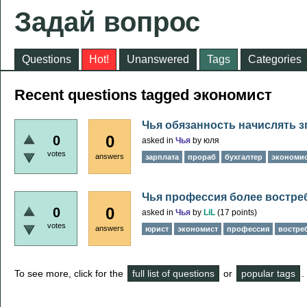
Задай вопрос
Questions
Hot!
Unanswered
Tags
Categories
Recent questions tagged экономист
Чья обязанность начислять 
0
0
asked
in
Чья
by
юля
votes
answers
зарплата
прораб
бухгалтер
экономи
Чья профессия более востре
0
0
asked
in
Чья
by
LiL
(
17
points)
votes
answers
юрист
экономист
профессия
востре
To see more, click for the
full list of questions
or
popular tags
.