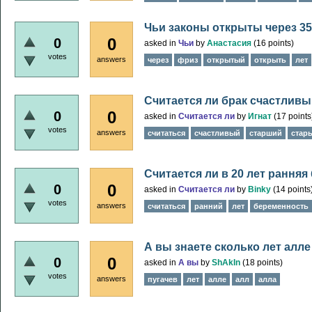
Чьи законы открыты через 35
0
0
asked
in
Чьи
by
Анастасия
(
16
points)
votes
answers
через
фриз
открытый
открыть
лет
Считается ли брак счастливы
0
0
asked
in
Считается ли
by
Игнат
(
17
points
votes
answers
считаться
счастливый
старший
стар
Считается ли в 20 лет рання
0
0
asked
in
Считается ли
by
Binky
(
14
points
votes
answers
считаться
ранний
лет
беременность
А вы знаете сколько лет алле
0
0
asked
in
А вы
by
ShAkIn
(
18
points)
votes
answers
пугачев
лет
алле
алл
алла