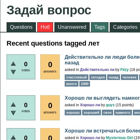
Задай вопрос
Questions
Hot!
Unanswered
Tags
Categories
Recent questions tagged лет
Действительно ли люди более
назад
0
0
asked
in
Действительно ли
by
Fitzy
(
16
po
votes
answers
счастливый
сегодня
назад
человек
много
1000
Хорошо ли выглядеть намног
0
0
asked
in
Хорошо ли
by
guys
(
15
points)
votes
answers
хорошо
хороший
свое
намного
мо
Хорошо ли встречаться более
0
0
asked
in
Хорошо ли
by
Mysterious Girl
(
19