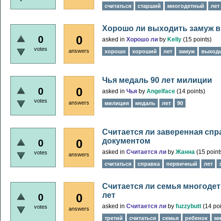
считаться
старший
многодетный
лет
Хорошо ли выходить замуж в 
0
0
asked
in
Хорошо ли
by
Kelly
(
15
points)
votes
answers
хорошо
хороший
лет
замуж
выход
Чья медаль 90 лет милиции
0
0
asked
in
Чья
by
Angelface
(
14
points)
votes
answers
милиция
медаль
лет
90
Считается ли заверенная спр
документом
0
0
asked
in
Считается ли
by
Жанна
(
15
point
votes
answers
считаться
справка
первичный
лет
Считается ли семья многодетн
лет
0
0
asked
in
Считается ли
by
fuzzybutt
(
14
poi
votes
answers
третий
считаться
семья
ребенок
мн