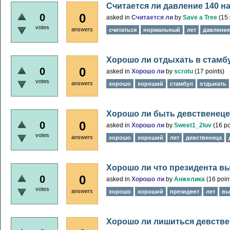
Считается ли давление 140 н
0
0
asked
in
Считается ли
by
Save a Tree
(
15
votes
answers
считаться
нормальный
лет
давление
Хорошо ли отдыхать в стамб
0
0
asked
in
Хорошо ли
by
scrotu
(
17
points)
votes
answers
хорошо
хороший
стамбул
отдыхать
Хорошо ли быть девственецей
0
0
asked
in
Хорошо ли
by
Sweet1_2luv
(
16
po
votes
answers
хорошо
хороший
лет
девственеца
Хорошо ли что президента вы
0
0
asked
in
Хорошо ли
by
Анжелика
(
16
poin
votes
answers
хорошо
хороший
президент
лет
вы
Хорошо ли лишиться девствен