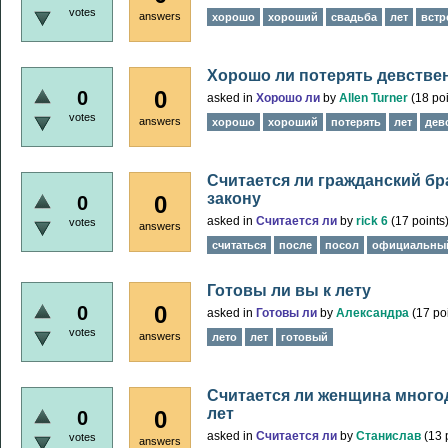
votes
answers
хорошо
хороший
свадьба
лет
встр
Хорошо ли потерять девствен
0
0
asked
in
Хорошо ли
by
Allen Turner
(
18
poi
votes
answers
хорошо
хороший
потерять
лет
дев
Считается ли гражданский бр
закону
0
0
asked
in
Считается ли
by
rick 6
(
17
points
votes
answers
считаться
после
посол
официальны
Готовы ли вы к лету
0
0
asked
in
Готовы ли
by
Александра
(
17
poi
votes
answers
лето
лет
готовый
Считается ли женщина многод
лет
0
0
asked
in
Считается ли
by
Станислав
(
13
p
votes
answers