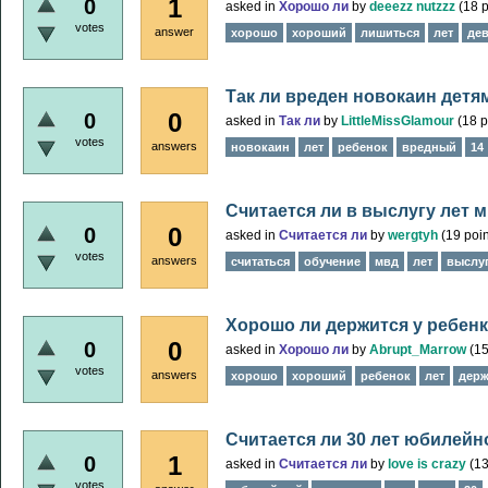
1
0
asked
in
Хорошо ли
by
deeezz nutzzz
(
18
p
votes
answer
хорошо
хороший
лишиться
лет
де
Так ли вреден новокаин детям
0
0
asked
in
Так ли
by
LittleMissGlamour
(
18
p
votes
answers
новокаин
лет
ребенок
вредный
14
Считается ли в выслугу лет 
0
0
asked
in
Считается ли
by
wergtyh
(
19
poin
votes
answers
считаться
обучение
мвд
лет
выслу
Хорошо ли держится у ребенка
0
0
asked
in
Хорошо ли
by
Abrupt_Marrow
(
1
votes
answers
хорошо
хороший
ребенок
лет
держ
Считается ли 30 лет юбилейн
1
0
asked
in
Считается ли
by
love is crazy
(
1
votes