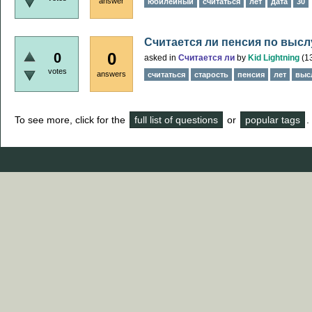
answer
юбилейный
считаться
лет
дата
30
Считается ли пенсия по высл
0
0
asked
in
Считается ли
by
Kid Lightning
(
1
votes
answers
считаться
старость
пенсия
лет
выс
To see more, click for the
full list of questions
or
popular tags
.