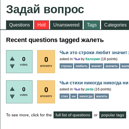
Задай вопрос
Questions
Hot!
Unanswered
Tags
Categories
Recent questions tagged жалеть
Чьи это строки любит значит
0
0
asked
in
Чьи
by
Калерия
(
18
points)
votes
answers
строка
любить
значит
значить
жале
Чьи стихи никогда никогда ни
0
0
asked
in
Чьи
by
peda
(
16
points)
votes
answers
стих
ни
никогда
жалеть
To see more, click for the
full list of questions
or
popular tags
.