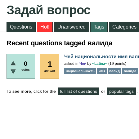
Задай вопрос
Questions
Hot!
Unanswered
Tags
Categories
Recent questions tagged валида
Чей национальности имя вал
1
0
asked
in
Чей
by
~Latina~
(
19
points)
votes
answer
национальность
имя
валид
валида
To see more, click for the
full list of questions
or
popular tags
.