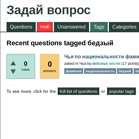
Задай вопрос
Questions
Hot!
Unanswered
Tags
Categories
Recent questions tagged бедзый
Чья по национальности фами
0
0
asked
in
Чья
by
delicious secret
(
17
points
votes
answers
фамилия
национальность
бедзый
б
To see more, click for the
full list of questions
or
popular tags
.